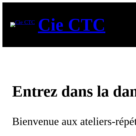
Aller
au
Cie CTC
contenu
Entrez dans la da
Bienvenue aux ateliers-répét