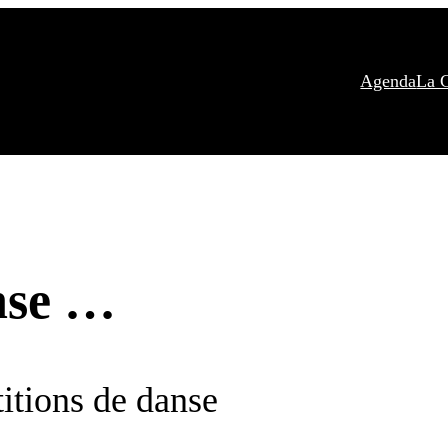
Agenda
La 
nse …
itions de danse