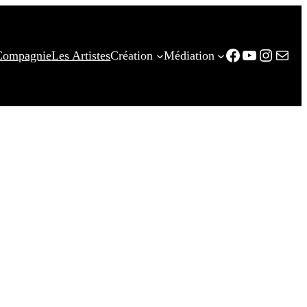
Facebook
YouTube
Instag
E-mail
Compagnie
Les Artistes
Création
Médiation