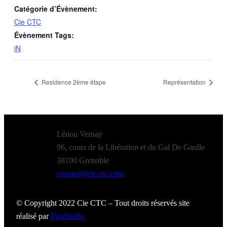
Catégorie d’Évènement:
Cie CTC
Évènement Tags:
iN
Residence 2ème étape
Représentation
Lénou Vernay
96, cours de la Libération et du Gal De Gaulle
38100 Grenoble
contact@cie-ctc.com
© Copyright 2022 Cie CTC – Tout droits réservés site
réalisé par
PiroStudio