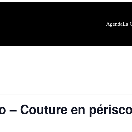
Agenda
La 
o – Couture en périsco