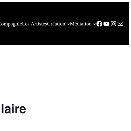
Facebook
YouTube
Instag
E-mail
Compagnie
Les Artistes
Création
Médiation
laire