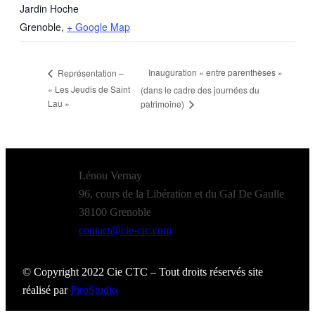
Jardin Hoche
Grenoble
,
+ Google Map
Inauguration « entre parenthèses »
Représentation –
« Les Jeudis de Saint
(dans le cadre des journées du
Lau »
patrimoine)
Lénou Vernay
96, cours de la Libération et du Gal De Gaulle
38100 Grenoble
contact@cie-ctc.com
© Copyright 2022 Cie CTC – Tout droits réservés site
réalisé par
PiroStudio